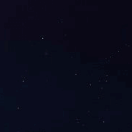
0数控双端面铣床
双端面高速u钻机床,桥包双