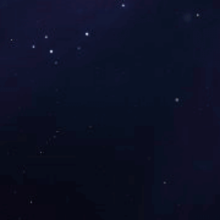
ZK8210-1600