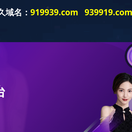
页
关于问鼎网页版登录
产品展示
新闻中心
PRODUCT
NEWS
入口
ABOUT