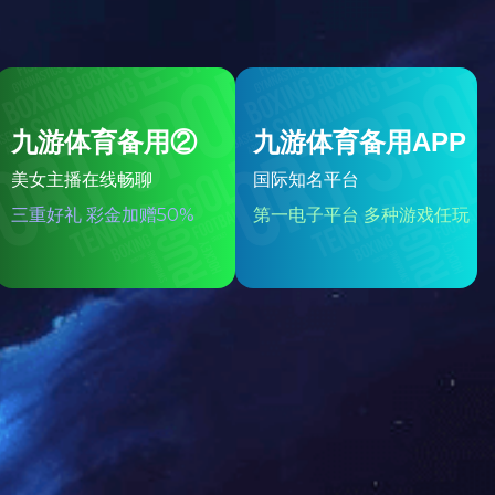
那样，正因为别人不做，或者别人做不到，我们做到了，
经在生产上领先了。用心，我们中国人做出的机床质量绝
户的高度认可，在曲轴加工行业，不知道我们的企业的真