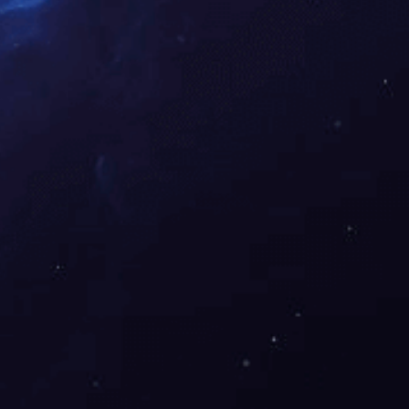
心，信赖就是用心做好每个环节的水到渠成。
的那样，世上无难事只怕有心人，为什么近些年来，机床
关。当下的机床界，尤其是滕州机床依旧过着过把瘾就死
本，如何减低价格来赢取客户，更有甚者将复新的机床当
径，不再生产常规型号的机床，专门设计铣端面打中心孔
要做到不简单，还要长期的坚持做好更难了，正是问鼎网
理体制也是确保问鼎网页版登录入口迅速占领轴件专用机
专用机床服务。