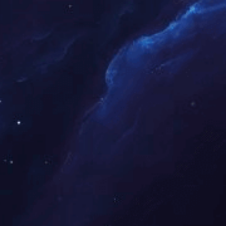
价都是非常高的，且不断给我们介绍客户，你对客户用心，客户才对您放
薪尝胆，三千越甲可吞吴，这是一句多么醒目的励志铭啊，就像毛主席说
信任感了呢？究其原因还是质量问题，还是你有没有用心去做这件事情有
就是当人们逐渐重视质量的时候，我们的滕州机床人却热衷于如何降低成
么，这是投机，不是做事业。问鼎网页版登录入口机床痛心于此，另辟蹊
量，为的就是长远，为的是能实实在在的做点事情。
那样：没有质量做什么企业，没有细节做什么专机，是的简单的几句话，
建之初就意识到这个问题了，从一开始就确立了有效的体制，高效率的管
原因之一，坚持质量，坚持细节，问鼎网页版登录入口将为您提供更好的
出口机床一次通过验收准备发货
洲杯双冠背后给我们的启示