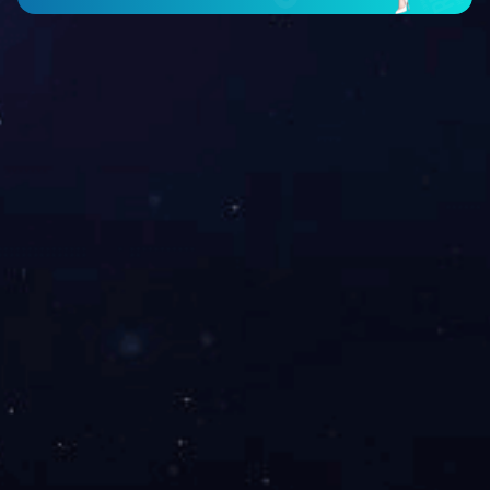
XK3680数控双端面铣床
ZK8210-1600铣端面打中心孔
铣端面打中心孔机床
多功能铣打机
数控专
卧式系列
铣钻攻一体铣打机
数控双端
斜式系列
双端攻丝铣打机
马蹄铁数