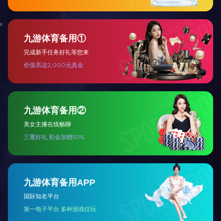
当前山东问鼎网页版登录入口
当地采购，当场更换，总之未
中心孔机床等专用机床。
上一篇：
女排奥运亚洲杯双冠背后
下一篇：
数控铣打机在轴件批量生
推荐内容