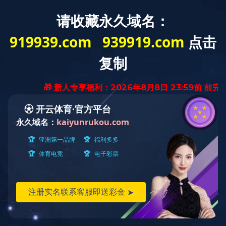
铣打机首页
关
HOME
当前位置:
主页
>
新闻中心
>
公司动态
>
栏目导航