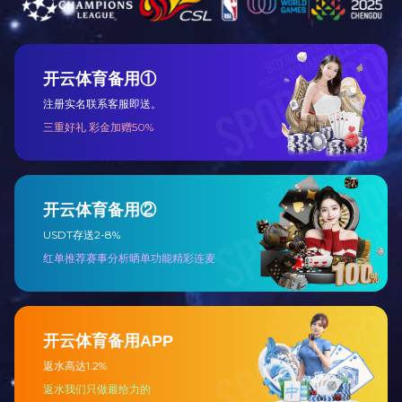
数控铣打机采用的是双向液压
的在夹具上采用了精度微调技
节省工时，第三，使用这些部
进入高速加工时代，数控机床
机床上进行多道工序的连续加
高柔性
在数控铣打机上加工零件，主
铣打机适用于所加工的零件频
费用。
数控铣打机按功能可进一步
(1)经济型数控铣打机：采
比较差，车削加工精度也不高
(2)普通数控铣打机：根据