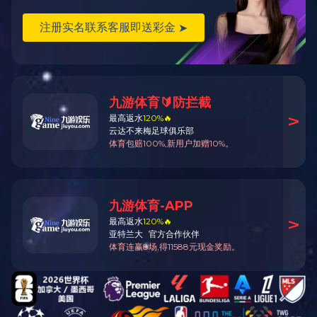
相
关
产
品
双端面高速u钻机床
电动三轮车后桥数控
产品描述
加工案例