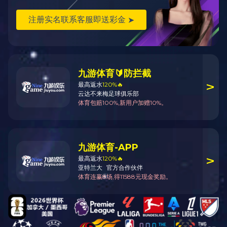
相
关
产
品
曲轴铣打机,zk8210-10
产品描述
加工案例