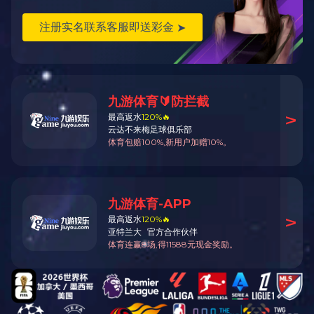
相
关
产
品