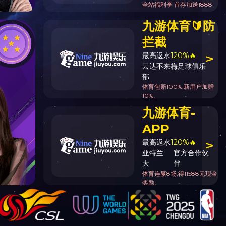
工程案例
试件
安装
视频
控车床
配件
复合
斜床身
化数控车床
数控车床
国)官方网站
|
LeYu乐鱼·官方端网站登录入口
|
州美橙网络
同步带节线长计算