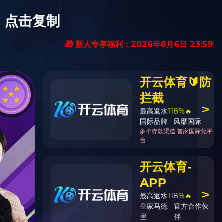
客户案例
客户服务
问鼎（中国）
CASE
SERVER
CONTACT
栏目导航