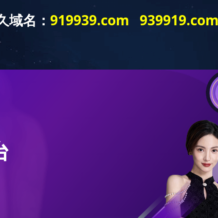
页
关于问鼎网页版登录
产品展示
新闻中心
PRODUCT
NEWS
入口
ABOUT
共
0
页
0
条记录