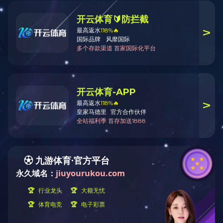
ZK8210铣端面打中心孔机床双端u钻
ZK8206铣端面打中心孔机床一
通孔加工提高效
7mm削铁如泥