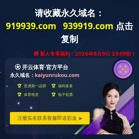
铣打机首页
关
HOME
当前位置:
主页
>
加工案例
>
视频
>